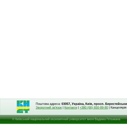
Поштова адреса:
03057, Україна, Київ, просп. Берестейськи
Зворотний зв'язок
|
Контакти
|
+380 (66) 650-89-80
| Канцелярі
© Київський національний економічний університет імені Вадима Гетьмана