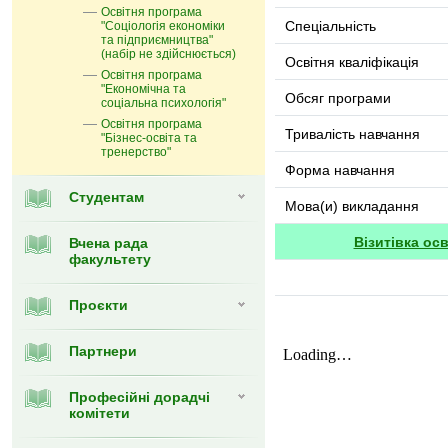
Освітня програма
Спеціальність
"Соціологія економіки
та підприємництва"
(набір не здійснюється)
Освітня кваліфікація
Освітня програма
"Економічна та
Обсяг програми
соціальна психологія"
Освітня програма
Тривалість навчання
"Бізнес-освіта та
тренерство"
Форма навчання
Студентам
Мова(и) викладання
Візитівка ос
Вчена рада
факультету
Проєкти
Партнери
Професійні дорадчі
комітети