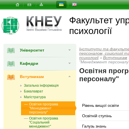
Факультет упр
психології
Інститути та факульт
Університет
персоналом, соціології т
психології
»
Вступникам
"Менеджмент персоналу
Кафедри
Освітня прог
Вступникам
персоналу"
Загальна інформація
Бакалаврат
Магістратура
Освітня програма
Рівень вищої освіти
"Менеджмент
персоналу"
Освітній ступінь
Освітня програма
"Соціальний
Галузь знань
менеджмент"