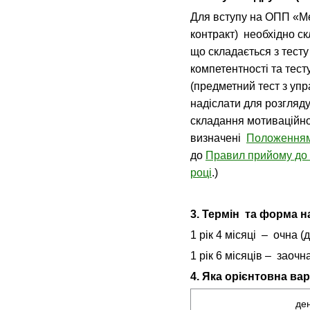
Для вступу на ОПП «М
контракт) необхідно ск
що складається з тесту
компетентності та тест
(предметний тест з упр
надіслати для розгляд
складання мотиваційно
визначені
Положенням
до
Правил прийому до 
році
.)
3. Термін та форма н
1 рік 4 місяці – очна 
1 рік 6 місяців – заоч
4. Яка орієнтовна ва
де