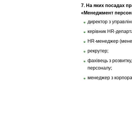
7
. На яких посадах п
«Менеджмент персон
директор з управлі
керівник HR-департ
HR-менеджер (менед
рекрутер;
фахівець з розвитку,
персоналу;
менеджер з корпорат