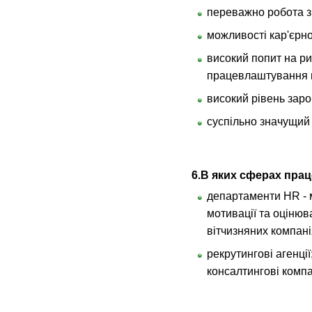
переважно робота з
можливості кар'єрно
високий попит на ри
працевлаштування ви
високий рівень заро
суспільно значущий 
6
.В яких сферах пра
департаменти НR - м
мотивації та оціню
вітчизняних компані
рекрутингові агенції
консалтингові компа