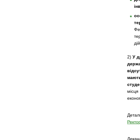
ін
ос
те
Фе
те
ді
2)
У д
держа
відсу
мають
студе
місця
еконо
Детал
Ректор
Декана