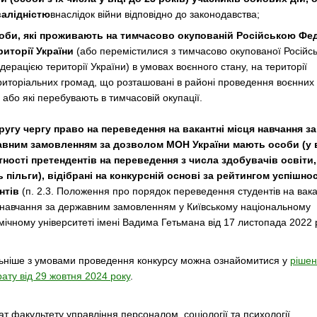
валідністю
внаслідок війни відповідно до законодавства;
оби, які проживають на тимчасово окупованій Російською Фе
риторії України
(або перемістилися з тимчасово окупованої Російс
дерацією території України) в умовах воєнного стану, на території
риторіальних громад, що розташовані в районі проведення воєнних
й або які перебувають в тимчасовій окупації.
ругу чергу право на переведення на вакантні місця навчання за
вним замовленням за дозволом МОН України мають особи (у 
тності претендентів на переведення з числа здобувачів освіти,
 пільги), відібрані на конкурсній основі за рейтингом успішнос
нтів
(п. 2.3. Положення про порядок переведення студентів на вака
 навчання за державним замовленням у Київському національному
мічному університеті імені Вадима Гетьмана від 17 листопада 2022 
ьніше з умовами проведення конкурсу можна ознайомитися у
рішен
ату від 29 жовтня 2024 року
.
т факультету управління персоналом, соціології та психології