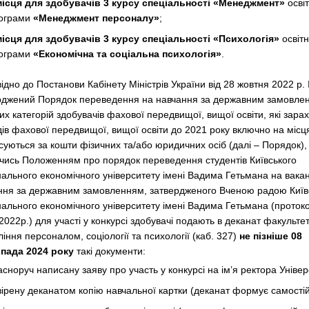
місця
для здобувачів
3 курсу
спеціальності
«Менеджмент»
осві
ограми
«Менеджмент персоналу»
;
місця
для здобувачів
3 курсу
спеціальності «Психологія»
освітн
ограми
«Економічна та соціальна психологія»
.
ідно до Постанови Кабінету Міністрів України від 28 жовтня 2022 р
рджений Порядок переведення на навчання за державним замовле
х категорій здобувачів фахової передвищої, вищої освіти, які зарах
дів фахової передвищої, вищої освіти до 2021 року включно на місц
суються за кошти фізичних та/або юридичних осіб (далі – Порядок),
чись Положенням про порядок переведення студентів Київського
нального економічного університету імені Вадима Гетьмана на вакан
ння за державним замовленням, затвердженого Вченою радою Київ
нального економічного університету імені Вадима Гетьмана (проток
2022р.) для участі у конкурсі здобувачі подають в деканат факульте
іння персоналом, соціології та психології (каб. 327)
не пізніше 08
пада 2024 року
такі документи:
асноруч написану заяву про участь у конкурсі на ім’я ректора Універ
вірену деканатом копію навчальної картки (деканат формує самостій