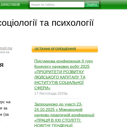
 користувачів
ціології та психології
огії та
ОСТАННІ ОГОЛОШЕННЯ
ння за
Підсумкова конференція ІІ туру
я
Конкурсу наукових робіт 2025
«ПРІОРИТЕТИ РОЗВИТКУ
ЛЮДСЬКОГО КАПІТАЛУ ТА
ІНСТИТУТІВ СОЦІАЛЬНОЇ
СФЕРИ»
17 Листопада 2025р.
урс на
Запрошуємо до участі 23-
я за
24.10.2025 у Міжнародній
м (за
науково-практичній конференції
«ПРАЦЯ В ХХІ СТОЛІТТІ:
НОВІТНІ ТЕНДЕНЦІЇ,