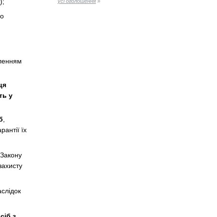
);
усі оголошення
»
до
вленням
ця
ть у
б
,
рантії їх
1 Закону
захисту
аслідок
сіб з