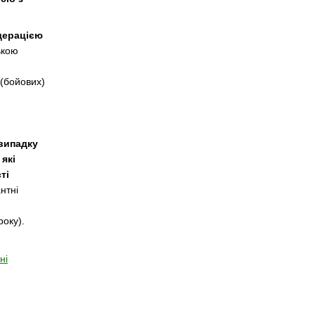
дерацією
ькою
 (бойових)
випадку
 які
ті
нтні
року).
ні