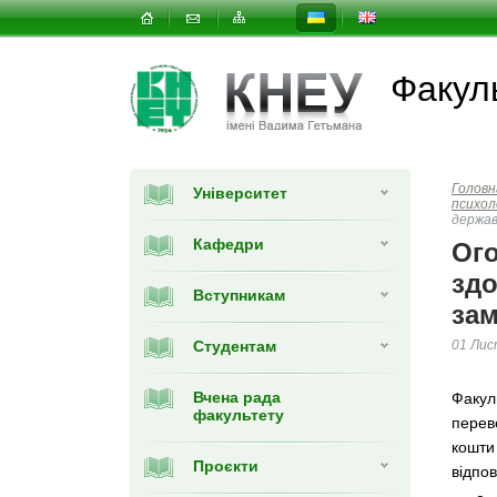
Факуль
Головн
Університет
психол
держав
Кафедри
Ого
здо
Вступникам
за
Студентам
01 Лис
Вчена рада
Факуль
факультету
перев
кошти
Проєкти
відпов