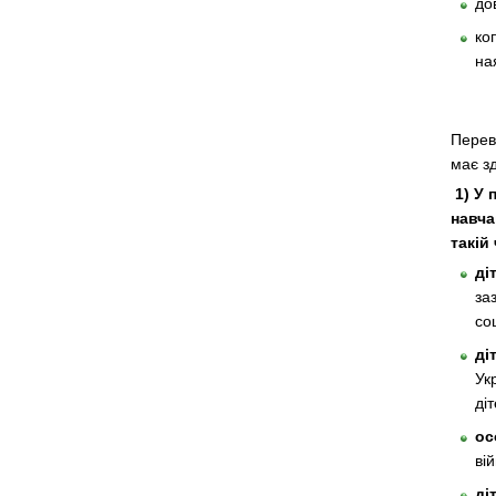
до
ко
на
Перев
має з
1) У
навча
такій
ді
за
со
ді
Ук
ді
ос
ві
ді