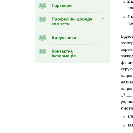
2 
Партнери
пр
2 
Професійні дорадчі
пр
комітети
Відпов
Випускники
затве
окреми
Контактна
інформація
закла
фінан
керую
націо
навча
націо
17.11.
управл
листо
вл
за