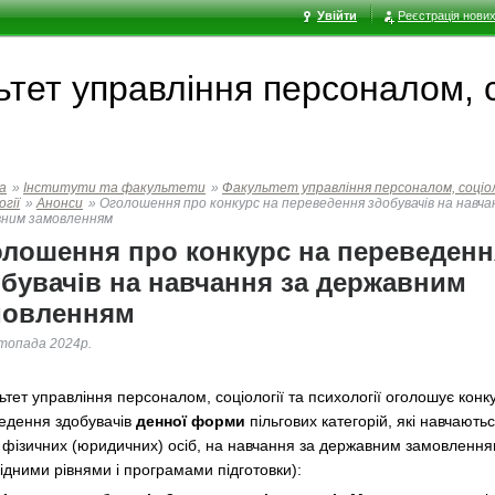
Увійти
Реєстрація нових
тет управлiння персоналом, со
а
»
Інститути та факультети
»
Факультет управлiння персоналом, соціол
огії
»
Анонси
»
Оголошення про конкурс на переведення здобувачів на навча
ним замовленням
лошення про конкурс на переведенн
бувачів на навчання за державним
мовленням
топада 2024р.
тет управління персоналом, соціології та психології оголошує конк
едення здобувачів
денної форми
пільгових категорій, які навчаютьс
 фізичних (юридичних) осіб, на навчання за державним замовлення
ідними рівнями і програмами підготовки):