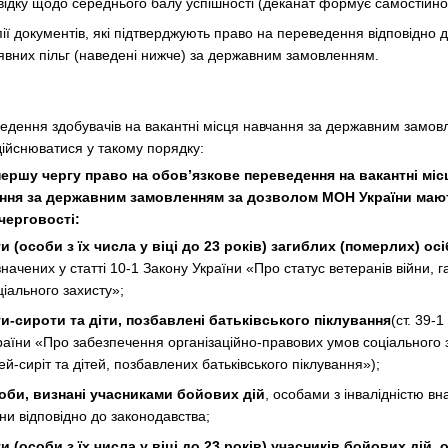
відку щодо середнього балу успішності (деканат формує самостійно
пії документів, які підтверджують право на переведення відповідно 
явних пільг (наведені нижче) за державним замовленням.
едення здобувачів на вакантні місця навчання за державним замо
дійснюватися у такому порядку:
 першу чергу право на обов’язкове переведення на вакантні міс
ння за державним замовленням за дозволом МОН України маю
 черговості
:
ти (особи з їх числа у віці до 23 років) загиблих (померлих) осі
значених у статті 10-1 Закону України «Про статус ветеранів війни, га
ціального захисту»;
ти-сироти та діти, позбавлені батьківського піклування
(ст. 39-
раїни «Про забезпечення організаційно-правових умов соціального 
тей-сиріт та дітей, позбавлених батьківського піклування»);
оби, визнані учасниками бойових дій
, особами з інвалідністю вн
йни відповідно до законодавства;
ти (особи з їх числа у віці до 23 років) учасників бойових дій, о