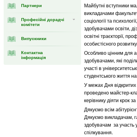
Партнери
Майбутні вступники ма
викладачами факульте
Професійні дорадчі
соціології та психологі
комітети
здобувачами освіти, ді
освітні траєкторії, пр
Випускники
особистісного розвитку 
Контактна
Особливо цінним для аб
інформація
здобувачами, які поді
участі в університетськ
студентського життя на
У межах Дня відкритих 
проведено майстер-кла
керівнику діяти крок за
Дякуємо всім абітурієнт
Дякуємо викладачам, га
здобувачам за участь у 
спілкування.