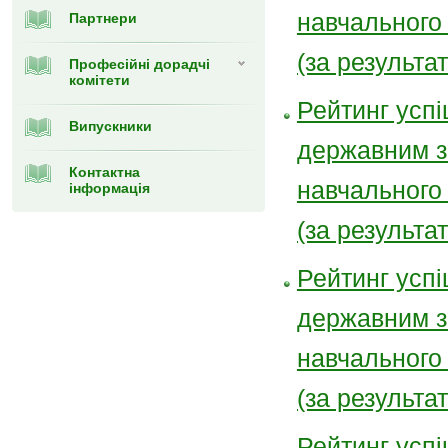
навчального
Партнери
(за результа
Професійні дорадчі
комітети
Рейтинг успі
Випускники
державним з
Контактна
навчального
інформація
(за результа
Рейтинг успі
державним з
навчального
(за результа
Рейтинг успі