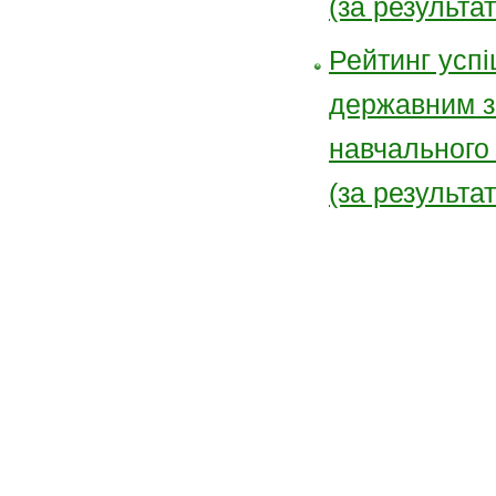
(за результа
Рейтинг успі
державним з
навчального
(за результа