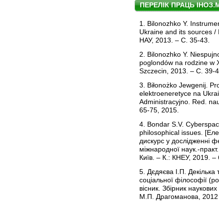
ПЕРЕЛІК ПРАЦЬ ІНОЗ
1. Bilonozhko Y. Instrume
Ukraine and its sources 
НАУ, 2013. – С. 35-43.
2. Bilonozhko Y. Niespujn
poglondów na rodzine w X
Szczecin, 2013. – С. 39-4
3. Biłonożko Jewgenij. P
elektroeneretyce na Ukra
Administracyjno. Red. n
65-75, 2015.
4. Bondar S.V. Cyberspace
philosophical issues. [Е
дискурс у дослідженні ф
міжнародної наук.-практ.
Київ. – К.: КНЕУ, 2019. – 
5. Дєдяєва І.П. Декільк
соціальної філософії (р
вісник. Збірник наукових 
М.П. Драгоманова, 2012