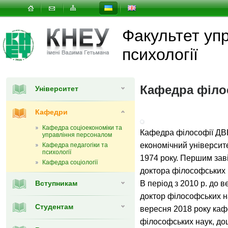
Факультет упр
психології
Кафедра філо
Університет
Кафедри
Кафедра соціоекономіки та
Кафедра філософії ДВ
управління персоналом
економічний університ
Кафедра педагогіки та
психології
1974 року. Першим за
Кафедра cоціології
доктора філософських 
Вступникам
В період з 2010 р. до 
доктор філософських н
Студентам
вересня 2018 року ка
філософських наук, до