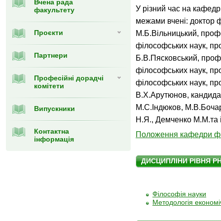
Вчена рада
У різний час на кафедрі
факультету
межами вченi: доктор 
Проєкти
М.Б.Вiльницький, проф
філософських наук, п
Партнери
Б.В.Пясковський, профе
фiлософських наук, пр
Професійні дорадчі
філософських наук, п
комітети
В.Х.Арутюнов, кандида
М.С.Iндюков, М.В.Боча
Випускники
Н.Я., Демченко М.М.та 
Контактна
Положення кафедри фі
інформація
ДИСЦИПЛІНИ РІВНЯ P
Філософія науки
Методологія економі