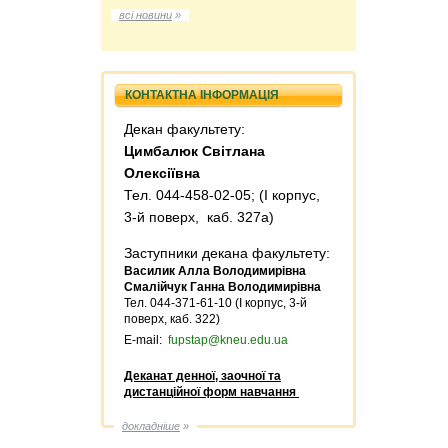
всі новини
»
КОНТАКТНА ІНФОРМАЦІЯ
Декан факультету:
Цимбалюк Світлана
Олексіївна
Тел. 044-458-02-05; (I корпус,
3-й поверх, каб. 327а)
Заступники декана факультету:
Василик Алла Володимирівна
Смалійчук Ганна Володимирівна
Тел. 044-371-61-10
(I корпус, 3-й
поверх, каб. 322)
E-mail:
fupstap@kneu.edu.ua
Деканат денної, заочної та
дистанційної форм навчання
докладніше
»