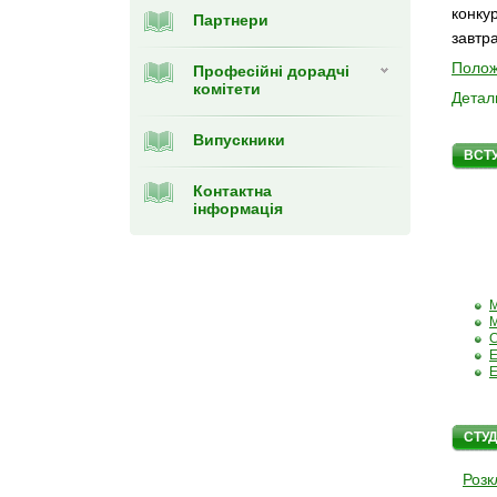
конк
Партнери
завтр
Полож
Професійні дорадчі
комітети
Детал
Випускники
ВСТ
Контактна
інформація
М
М
С
Е
Е
СТУ
Розк