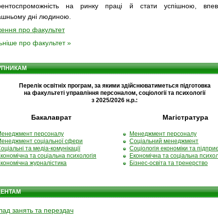
урентоспроможність на ринку праці й стати успішною, впе
ашньому дні людиною.
ення про факультет
ьніше про факультет »
УПНИКАМ
Перелік освітніх програм, за якими здійснюватиметься підготовка
на факультеті управління персоналом, соціології та психології
з 2025/2026 н.р.:
Бакалаврат
Магістратура
енеджмент персоналу
Менеджмент персоналу
енеджмент соціальної сфери
Соціальний менеджмент
оціальні та медіа-комунікації
Соціологія економіки та підпр
кономічна та соціальна психологія
Економічна та соціальна психол
кономічна журналістика
Бізнес-освіта та тренерство
ДЕНТАМ
лад занять та перездач