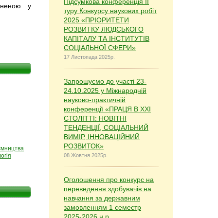
Підсумкова конференція ІІ
вненою у
туру Конкурсу наукових робіт
2025 «ПРІОРИТЕТИ
РОЗВИТКУ ЛЮДСЬКОГО
КАПІТАЛУ ТА ІНСТИТУТІВ
СОЦІАЛЬНОЇ СФЕРИ»
17 Листопада 2025р.
Запрошуємо до участі 23-
24.10.2025 у Міжнародній
науково-практичній
конференції «ПРАЦЯ В ХХІ
СТОЛІТТІ: НОВІТНІ
ТЕНДЕНЦІЇ, СОЦІАЛЬНИЙ
ВИМІР, ІННОВАЦІЙНИЙ
РОЗВИТОК»
иємництва
огія
08 Жовтня 2025р.
Оголошення про конкурс на
переведення здобувачів на
навчання за державним
замовленням 1 семестр
2025-2026 н.р.