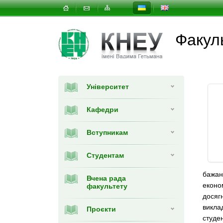
Факуль
Університет
Кафедри
Вступникам
Студентам
бажан
Вчена рада
еконо
факультету
досяг
викла
Проєкти
студе