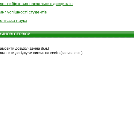
лог вибіркових навчальних дисциплін
инг успішності студентів
ентська наука
АЙНОВІ СЕРВІСИ
амовити довідку (денна ф.н.)
амовити довідку чи виклик на сесію (заочна ф.н.)