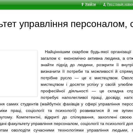
Увійти
Реєстрація нових
тет управлiння персоналом, со
Найціннішим скарбом будь-якої організації
загалом є економічно активна людина, а отж
знайти підхід до людини, розкрити її внутрі
визначити її потреби та можливості й спряму
потрібне русло — це є мистецтвом. Овол
мистецтвом і досягти успіху у своїй улюбле
професійної діяльності — це складна сп
потребує наполегливої праці, досвіду, нат
ня самих студентів (майбутніх фахівців у сфері управління перс
міки праці, соціології та психології) розвиватися й не зупи
нутому. Компетентні, відкриті до спілкування, захоплені своє
дачі факультету управління персоналом, соціології та психології д
нтам оволодіти сучасними технологіями управління людьми, 