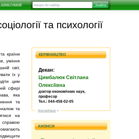
 користувачів
ціології та психології
 та країни
КЕРІВНИЦТВО
е, умі
ння
шній світ,
Декан:
вати їх у
Цимбалюк Світлана
одіти цим
Олексіївна
ній сфері
доктор економічних наук,
рава, яка
професор
хнення та
Тел.: 044-458-02-05
оналом та
докладніше
»
нятися на
ю справою
АНОНСИ
опомагають
підвищити